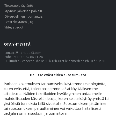
Tietosuojakäytäntö
Myynnin jälkeinen palvelu
Oikeudellinen huomautus
Evästekäytäntö (EU)
Yhteystiedot
OTA YHTEYTTÄ
contact@trendbox3.com
Puhelin: +33 1 89 86 21 26
Du lundi au vendredi de 8h30 à 18h30 et le samedi de 8h30 à 13h30
KIELI
Hallitse evästeiden suostumusta
Suomi
Parhaan kokemuksen tarjoamiseksi käytämme teknologioita,
kuten evästeitä, tallentaaksemme ja/tai käyttääksemme
laitetietoja. Näiden tekniikoiden hyväksyminen antaa meille
mahdollisuuden käsitellä tietoja, kuten selauskäyttäytymistä tai
TrendBox3 - Official. © 2026. KAIKKI OIKEUDET PIDÄTETÄÄN.
yksilöllisiä tunnuksia tällä sivustolla. Suostumuksen jättäminen
tai suostumuksen peruuttaminen voi vaikuttaa haitallisesti
tiettyihin ominaisuuksiin ja toimintoihin.