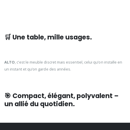
🛒 Une table, mille usages.
ALTO
, c’est le meuble discret mais essentiel, celui qu’on installe en
un instant et qu’on garde des années.
🎯
Compact, élégant, polyvalent –
un allié du quotidien.