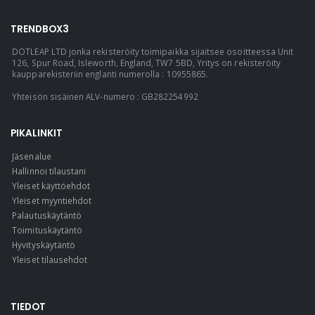
TRENDBOX3
DOTLEAP LTD jonka rekisteröity toimipaikka sijaitsee osoitteessa Unit
126, Spur Road, Isleworth, England, TW7 5BD, Yritys on rekisteröity
kaupparekisteriin englanti numerolla : 10955865.
Yhteisön sisäinen ALV-numero : GB282254992
PIKALINKIT
Jäsenalue
Hallinnoi tilaustani
Yleiset käyttöehdot
Yleiset myyntiehdot
Palautuskäytäntö
Toimituskäytäntö
Hyvityskäytäntö
Yleiset tilausehdot
TIEDOT