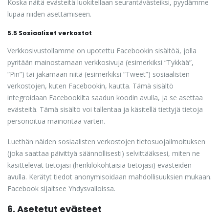
Koska näitä evästeitä luokitellaan seurantävästeiksi, pyydämme
lupaa niiden asettamiseen.
5.5 Sosiaaliset verkostot
Verkkosivustollamme on upotettu Facebookin sisältöä, jolla
pyritään mainostamaan verkkosivuja (esimerkiksi “Tykkää”,
“Pin”) tai jakamaan niitä (esimerkiksi “Tweet”) sosiaalisten
verkostojen, kuten Facebookin, kautta. Tämä sisältö
integroidaan Facebookilta saadun koodin avulla, ja se asettaa
evästeitä. Tämä sisältö voi tallentaa ja käsitellä tiettyjä tietoja
personoitua mainontaa varten.
Luethän näiden sosiaalisten verkostojen tietosuojailmoituksen
(joka saattaa päivittyä säännöllisesti) selvittääksesi, miten ne
käsittelevät tietojasi (henkilökohtaisia tietojasi) evästeiden
avulla. Kerätyt tiedot anonymisoidaan mahdollisuuksien mukaan.
Facebook sijaitsee Yhdysvalloissa.
6. Asetetut evästeet