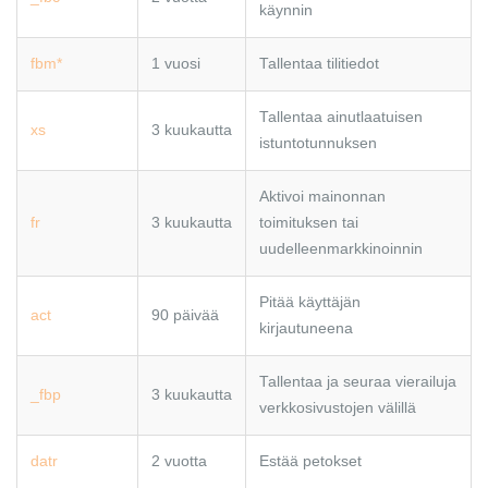
käynnin
fbm*
1 vuosi
Tallentaa tilitiedot
Tallentaa ainutlaatuisen
xs
3 kuukautta
istuntotunnuksen
Aktivoi mainonnan
fr
3 kuukautta
toimituksen tai
uudelleenmarkkinoinnin
Pitää käyttäjän
act
90 päivää
kirjautuneena
Tallentaa ja seuraa vierailuja
_fbp
3 kuukautta
verkkosivustojen välillä
datr
2 vuotta
Estää petokset