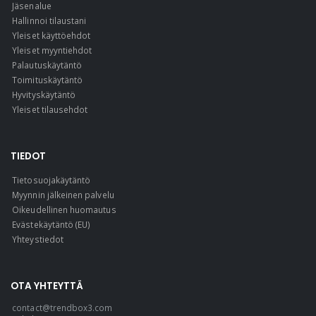
Jäsenalue
Hallinnoi tilaustani
Yleiset käyttöehdot
Yleiset myyntiehdot
Palautuskäytäntö
Toimituskäytäntö
Hyvityskäytäntö
Yleiset tilausehdot
TIEDOT
Tietosuojakäytäntö
Myynnin jälkeinen palvelu
Oikeudellinen huomautus
Evästekäytäntö (EU)
Yhteystiedot
OTA YHTEYTTÄ
contact@trendbox3.com