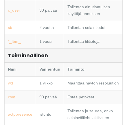
Tallentaa ainutlaatuisen
c_user
30 päivää
käyttäjätunnuksen
sb
2 vuotta
Tallentaa selaintiedot
*_fbm_
1 vuosi
Tallentaa tilitietoja
Toiminnallinen
Nimi
Vanhentuu
Toiminto
wd
1 viikko
Määrittää näytön resoluution
csm
90 päivää
Estää petokset
Tallentaa ja seuraa, onko
actppresence
istunto
selainvälilehti aktiivinen