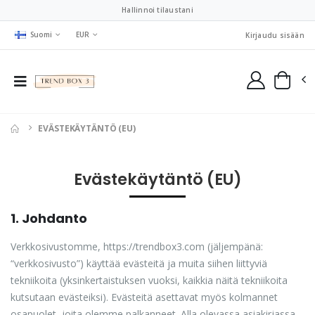
Hallinnoi tilaustani
Suomi
EUR
Kirjaudu sisään
EVÄSTEKÄYTÄNTÖ (EU)
Evästekäytäntö (EU)
1. Johdanto
Verkkosivustomme, https://trendbox3.com (jäljempänä:
“verkkosivusto”) käyttää evästeitä ja muita siihen liittyviä
tekniikoita (yksinkertaistuksen vuoksi, kaikkia näitä tekniikoita
kutsutaan evästeiksi). Evästeitä asettavat myös kolmannet
osapuolet, joita olemme palkanneet. Alla olevassa asiakirjassa