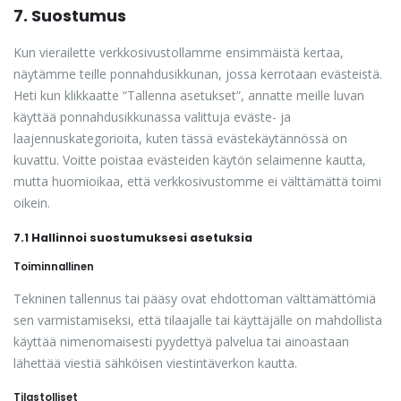
7. Suostumus
Kun vierailette verkkosivustollamme ensimmäistä kertaa,
näytämme teille ponnahdusikkunan, jossa kerrotaan evästeistä.
Heti kun klikkaatte “Tallenna asetukset”, annatte meille luvan
käyttää ponnahdusikkunassa valittuja eväste- ja
laajennuskategorioita, kuten tässä evästekäytännössä on
kuvattu. Voitte poistaa evästeiden käytön selaimenne kautta,
mutta huomioikaa, että verkkosivustomme ei välttämättä toimi
oikein.
7.1 Hallinnoi suostumuksesi asetuksia
Toiminnallinen
Tekninen tallennus tai pääsy ovat ehdottoman välttämättömiä
sen varmistamiseksi, että tilaajalle tai käyttäjälle on mahdollista
käyttää nimenomaisesti pyydettyä palvelua tai ainoastaan
lähettää viestiä sähköisen viestintäverkon kautta.
Tilastolliset