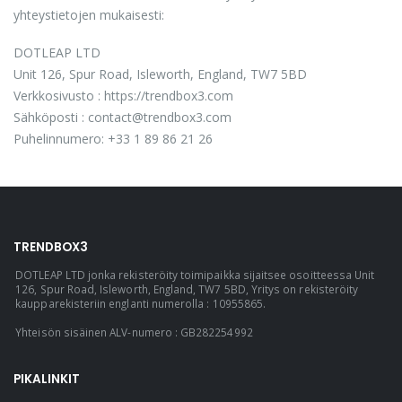
yhteystietojen mukaisesti:
DOTLEAP LTD
Unit 126, Spur Road, Isleworth, England, TW7 5BD
Verkkosivusto : https://trendbox3.com
Sähköposti : contact@trendbox3.com
Puhelinnumero: +33 1 89 86 21 26
TRENDBOX3
DOTLEAP LTD jonka rekisteröity toimipaikka sijaitsee osoitteessa Unit
126, Spur Road, Isleworth, England, TW7 5BD, Yritys on rekisteröity
kaupparekisteriin englanti numerolla : 10955865.
Yhteisön sisäinen ALV-numero : GB282254992
PIKALINKIT