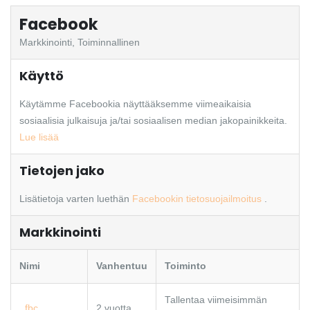
Facebook
Markkinointi, Toiminnallinen
Käyttö
Käytämme Facebookia näyttääksemme viimeaikaisia
sosiaalisia julkaisuja ja/tai sosiaalisen median jakopainikkeita.
Lue lisää
Tietojen jako
Lisätietoja varten luethän
Facebookin tietosuojailmoitus
.
Markkinointi
Nimi
Vanhentuu
Toiminto
Tallentaa viimeisimmän
_fbc
2 vuotta