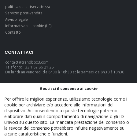
politica sulla riservatezza
Servizio post-vendita
Avviso legale
Informativa sui cookie (UE)
Contatto
CONTATTACI
contact@trendbox3.com
Telefono: +33 1 89 86 21 26
Du lundi au vendredi de 8h30 à 18h30 et le samedi de 8h30 à 13h30
LINGUA
Gestisci il consenso ai cookie
Italiano
Per offrire le migliori esperienze, utilizziamo tecnologie come i
cookie per archiviare e/o accedere alle informazioni del
dispositivo. Acconsentendo a queste tecnologie potremo
elaborare dati quali il comportamento di navigazione o gli ID
TrendBox3 - Official. © 2026. TUTTI I DIRITTI RISERVATI.
univoci su questo sito. La mancata prestazione del consenso o
la revoca del consenso potrebbero influire negativamente su
alcune caratteristiche e funzioni.