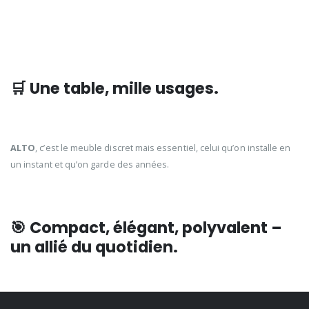
🛒 Une table, mille usages.
ALTO
, c’est le meuble discret mais essentiel, celui qu’on installe en
un instant et qu’on garde des années.
🎯
Compact, élégant, polyvalent –
un allié du quotidien.