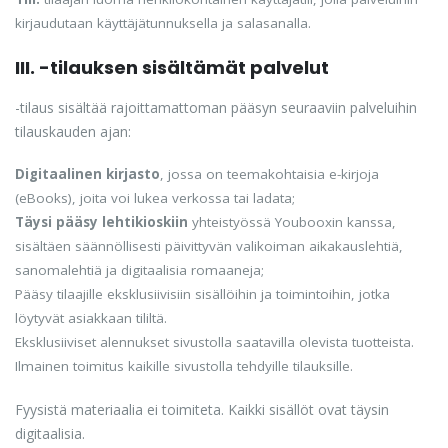
kirjaudutaan käyttäjätunnuksella ja salasanalla.
III. -tilauksen sisältämät palvelut
-tilaus sisältää rajoittamattoman pääsyn seuraaviin palveluihin
tilauskauden ajan:
Digitaalinen kirjasto
, jossa on teemakohtaisia e-kirjoja
(eBooks), joita voi lukea verkossa tai ladata;
Täysi pääsy lehtikioskiin
yhteistyössä Youbooxin kanssa,
sisältäen säännöllisesti päivittyvän valikoiman aikakauslehtiä,
sanomalehtiä ja digitaalisia romaaneja;
Pääsy tilaajille eksklusiivisiin sisällöihin ja toimintoihin, jotka
löytyvät asiakkaan tililtä.
Eksklusiiviset alennukset sivustolla saatavilla olevista tuotteista.
Ilmainen toimitus kaikille sivustolla tehdyille tilauksille.
Fyysistä materiaalia ei toimiteta. Kaikki sisällöt ovat täysin
digitaalisia.