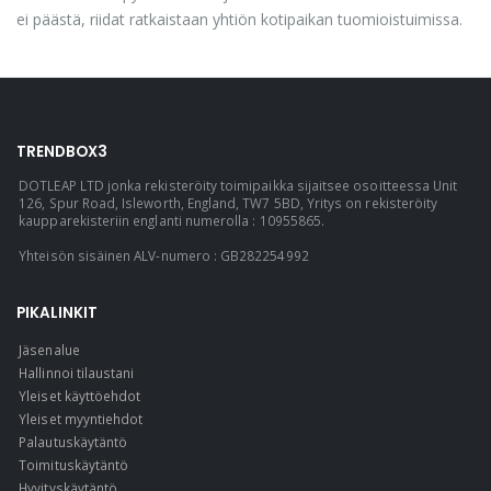
ei päästä, riidat ratkaistaan yhtiön kotipaikan tuomioistuimissa.
TRENDBOX3
DOTLEAP LTD jonka rekisteröity toimipaikka sijaitsee osoitteessa Unit
126, Spur Road, Isleworth, England, TW7 5BD, Yritys on rekisteröity
kaupparekisteriin englanti numerolla : 10955865.
Yhteisön sisäinen ALV-numero : GB282254992
PIKALINKIT
Jäsenalue
Hallinnoi tilaustani
Yleiset käyttöehdot
Yleiset myyntiehdot
Palautuskäytäntö
Toimituskäytäntö
Hyvityskäytäntö