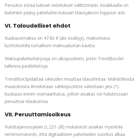
Peruutus estää tulevat veloitukset välittömästi. Asiakkaalla on
kuitenkin pääsy palveluihin kuluvan tilausjakson loppuun asti.
VI. Taloudelliset ehdot
Kuukausimaksu on 47.80 € (alv sisältyy), maksettava
luottokortilla turvallisen maksualustan kautta.
Maksupalveluntarjoaja on ulkopuolinen, joten TrendBox3ei
tallenna pankkitietoja.
TrendBox3pidättää oikeuden muuttaa tilaushintaa. Mahdollisista
muutoksista ilmoitetaan sähköpostitse vähintään yksi (1)
kuukausi ennen voimaantuloa, jolloin asiakas voi halutessaan
peruuttaa tilauksensa.
VII. Peruuttamisoikeus
Kuluttajansuojalain (L.221-28) mukaisesti asiakas myöntää
nimenomaisesti, että digitaalisten palveluiden suoritus alkaa