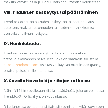
maksun vahvistuessa ja luopuu näin peruuttamisoikeudestaan.
VIII. Tilauksen keskeytys tai päättäminen
TrendBox3pidättää oikeuden keskeyttää tai päättää tilaus
petoksen, maksamattomuuden tai näiden YTT:n rikkomisen
seurauksena ilman hyvitystä.
IX. Henkilötiedot
Tilauksen yhteydessä kerätyt henkilötiedot käsitellään
tietosuojakäytännön mukaisesti, joka on saatavilla sivustolla
https://trendbox3.com
. Asiakas voi käyttää oikeuksiaan (pääsy,
oikaisu, poisto) milloin tahansa.
X. Sovellettava laki ja riitojen ratkaisu
Näihin YTT:hin sovelletaan sitä lainsäädäntöä, joka on voimassa
TrendBox3 - Official-yhtiön kotipaikassa.
Riitatilanteissa pyritään ensisijaisesti sovintoon. Mikäli sovintoon