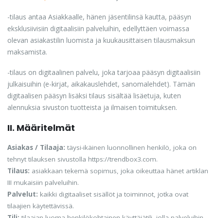
-tilaus antaa Asiakkaalle, hänen jäsentilinsä kautta, pääsyn
eksklusiivisiin digitaalisiin palveluihin, edellyttäen voimassa
olevan asiakastilin luomista ja kuukausittaisen tilausmaksun
maksamista.
-tilaus on digitaalinen palvelu, joka tarjoaa pääsyn digitaalisiin
julkaisuihin (e-kirjat, aikakauslehdet, sanomalehdet). Tämän
digitaalisen pääsyn lisäksi tilaus sisältää lisäetuja, kuten
alennuksia sivuston tuotteista ja ilmaisen toimituksen.
II. Määritelmät
Asiakas / Tilaaja:
täysi-ikäinen luonnollinen henkilö, joka on
tehnyt tilauksen sivustolla https://trendbox3.com.
Tilaus:
asiakkaan tekemä sopimus, joka oikeuttaa hänet artiklan
III mukaisiin palveluihin.
Palvelut:
kaikki digitaaliset sisällöt ja toiminnot, jotka ovat
tilaajien käytettävissä.
Tili:
tilaajan luoma henkilökohtainen käyttäjätili, jolla palveluihin