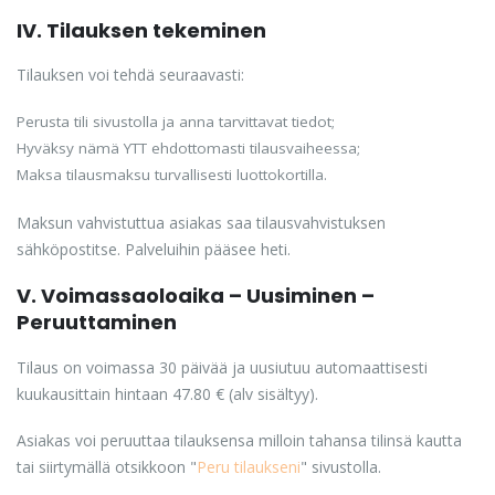
IV. Tilauksen tekeminen
Tilauksen voi tehdä seuraavasti:
Perusta tili sivustolla ja anna tarvittavat tiedot;
Hyväksy nämä YTT ehdottomasti tilausvaiheessa;
Maksa tilausmaksu turvallisesti luottokortilla.
Maksun vahvistuttua asiakas saa tilausvahvistuksen
sähköpostitse. Palveluihin pääsee heti.
V. Voimassaoloaika – Uusiminen –
Peruuttaminen
Tilaus on voimassa 30 päivää ja uusiutuu automaattisesti
kuukausittain hintaan 47.80 € (alv sisältyy).
Asiakas voi peruuttaa tilauksensa milloin tahansa tilinsä kautta
tai siirtymällä otsikkoon "
Peru tilaukseni
" sivustolla.