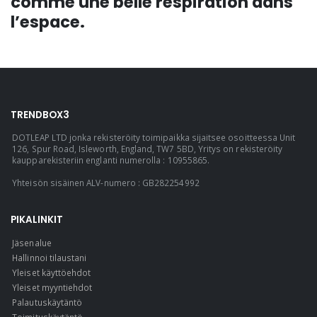
comme une belle respiration dans
l’espace.
TRENDBOX3
DOTLEAP LTD jonka rekisteröity toimipaikka sijaitsee osoitteessa Unit
126, Spur Road, Isleworth, England, TW7 5BD, Yritys on rekisteröity
kaupparekisteriin englanti numerolla : 10955865.
Yhteisön sisäinen ALV-numero : GB282254992
PIKALINKIT
Jäsenalue
Hallinnoi tilaustani
Yleiset käyttöehdot
Yleiset myyntiehdot
Palautuskäytäntö