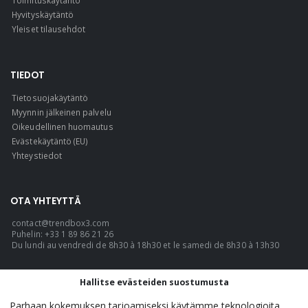
Toimituskäytäntö
Hyvityskäytäntö
Yleiset tilausehdot
TIEDOT
Tietosuojakäytäntö
Myynnin jälkeinen palvelu
Oikeudellinen huomautus
Evästekäytäntö (EU)
Yhteystiedot
OTA YHTEYTTÄ
contact@trendbox3.com
Puhelin: +33 1 89 86 21 26
Du lundi au vendredi de 8h30 à 18h30 et le samedi de 8h30 à 13h30
KIELI
Hallitse evästeiden suostumusta
Suomi
Parhaan kokemuksen tarjoamiseksi käytämme teknologioita,