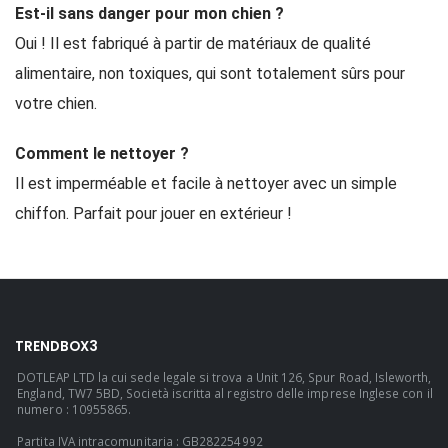
Est-il sans danger pour mon chien ?
Oui ! Il est fabriqué à partir de matériaux de qualité
alimentaire, non toxiques, qui sont totalement sûrs pour
votre chien.
Comment le nettoyer ?
Il est imperméable et facile à nettoyer avec un simple
chiffon. Parfait pour jouer en extérieur !
TRENDBOX3
DOTLEAP LTD la cui sede legale si trova a Unit 126, Spur Road, Isleworth,
England, TW7 5BD, Società iscritta al registro delle imprese Inglese con il
numero : 10955865.
Partita IVA intracomunitaria : GB282254992