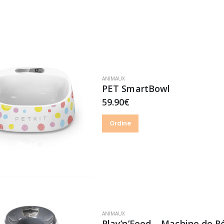
ANIMAUX
PET SmartBowl
59.90€
Ordine
ANIMAUX
Play’n’Feed – Machine de 