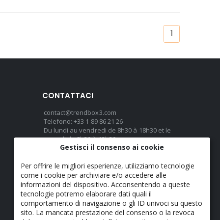
1
CONTATTACI
contact@trendbox3.com
Telefono: +33 1 89 86 21 26
Du lundi au vendredi de 8h30 à 18h30 et le
samedi de 8h30 à 13h30
Gestisci il consenso ai cookie
Per offrire le migliori esperienze, utilizziamo tecnologie
LINGUA
come i cookie per archiviare e/o accedere alle
Italiano
informazioni del dispositivo. Acconsentendo a queste
tecnologie potremo elaborare dati quali il
comportamento di navigazione o gli ID univoci su questo
sito. La mancata prestazione del consenso o la revoca