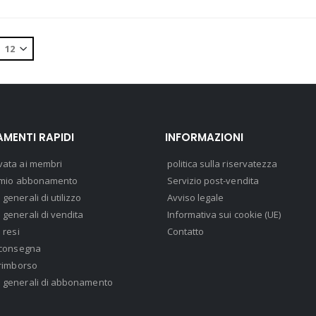
MENTI RAPIDI
INFORMAZIONI
vata ai membri
politica sulla riservatezza
il mio abbonamento
Servizio post-vendita
 generali di utilizzo
Avviso legale
 generali di vendita
Informativa sui cookie (UE)
i resi
Contatto
i consegna
i rimborso
i generali di abbonamento