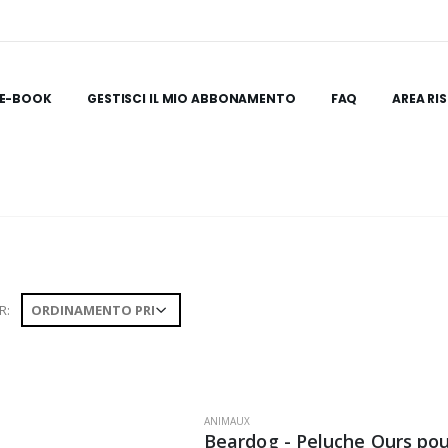
E-BOOK
GESTISCI IL MIO ABBONAMENTO
FAQ
AREA RI
R:
ANIMAUX
Beardog - Peluche Ours pou