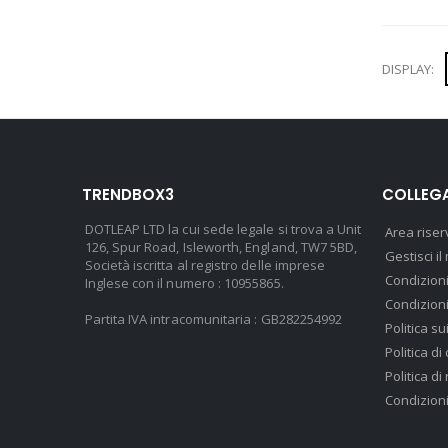
DISPLAY:
TRENDBOX3
COLLEGA
DOTLEAP LTD la cui sede legale si trova a Unit
Area riser
126, Spur Road, Isleworth, England, TW7 5BD,
Gestisci 
Società iscritta al registro delle imprese
Condizioni
Inglese con il numero : 10955865.
Condizioni
Partita IVA intracomunitaria : GB282254992
Politica su
Politica d
Politica d
Condizion