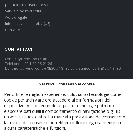
politica sulla riservatezza
Servizio post-vendita
Avviso legale
Informativa sui cookie (UE)
Contatto
CONTATTACI
contact@trendbox3.com
Telefono: +33 1 89 86 21 26
Du lundi au vendredi de 8h30 à 18h30 et le samedi de 8h30 à 13h30
LINGUA
Gestisci il consenso ai cookie
Italiano
Per offrire le migliori esperienze, utilizziamo tecnologie come i
cookie per archiviare e/o accedere alle informazioni del
dispositivo. Acconsentendo a queste tecnologie potremo
elaborare dati quali il comportamento di navigazione o gli ID
TrendBox3 - Official. © 2026. TUTTI I DIRITTI RISERVATI.
univoci su questo sito. La mancata prestazione del consenso o
la revoca del consenso potrebbero influire negativamente su
alcune caratteristiche e funzioni.