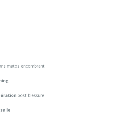
ans matos encombrant
ining
pération
post-blessure
 salle