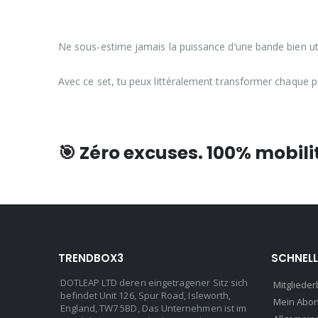
Ne sous-estime jamais la puissance d’une bande bien uti
Avec ce set, tu peux littéralement transformer chaque 
🎯
Zéro excuses. 100% mobili
TRENDBOX3
SCHNELL
DOTLEAP LTD deren eingetragener Sitz sich
Mitglieder
befindet Unit 126, Spur Road, Isleworth,
Mein Abo
England, TW7 5BD, Das Unternehmen ist im