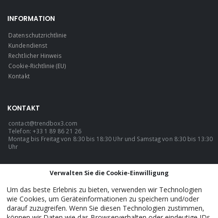
INFORMATION
Datenschutzrichtlinie
Kundendienst
Rechtlicher Hinweis
Cookie-Richtlinie (EU)
Kontakt
KONTAKT
contact@trendbox3.com
Telefon: +33 1 89 86 21 26
Montag bis Freitag von 8:30 bis 18:30 Uhr und Samstag von 8:30 bis 13:30
Uhr
SPRACHE
Verwalten Sie die Cookie-Einwilligung
Deutsch
Um das beste Erlebnis zu bieten, verwenden wir Technologien
wie Cookies, um Geräteinformationen zu speichern und/oder
darauf zuzugreifen. Wenn Sie diesen Technologien zustimmen,
können wir Daten wie das Browserverhalten oder eindeutige IDs