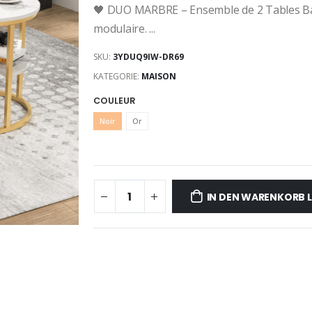
🖤 DUO MARBRE – Ensemble de 2 Tables Ba
modulaire. ...
SKU:
3YDUQ9IW-DR69
KATEGORIE:
MAISON
COULEUR
Noir
Or
IN DEN WARENKORB 