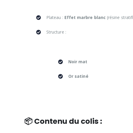
Plateau :
Effet marbre blanc
(résine stratif
Structure :
Noir mat
Or satiné
📦 Contenu du colis :