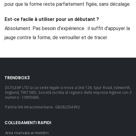
pour que la forme reste parfaitement figée, sans décalage.
Est-ce facile à utiliser pour un débutant ?
Absolument. Pas besoin d’expérience : il suffit d’appuyer la
jauge contre la forme, de verrouiller et de tracer.
TRENDBOX3
DOTLEAP LTD la cui sede legale si trova a Unit 126, Spur Road, Isleworth,
England, TW7 5BD, Società iscritta al registro delle imprese Inglese con il
numero : 10955865.
Partita IVA intracomunitaria : GB282254992
COLLEGAMENTI RAPIDI
Area riservata ai membri