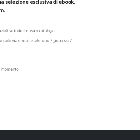
na selezione esclusiva di ebook,
am.
iali su tutto il nostro catalogo.
nibile via e-mail e telefono 7 giorni su 7.
si momento.