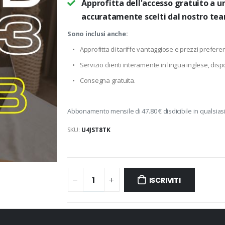
Approfitta dell'accesso gratuito a u
accuratamente scelti dal nostro te
Sono inclusi anche:
•
Approfitta di tariffe vantaggiose e prezzi preferenz
•
Servizio clienti interamente in lingua inglese, dispo
•
Consegna gratuita.
Abbonamento mensile di 47.80 € disdicibile in qualsia
SKU:
U4JST8TK
ISCRIVITI