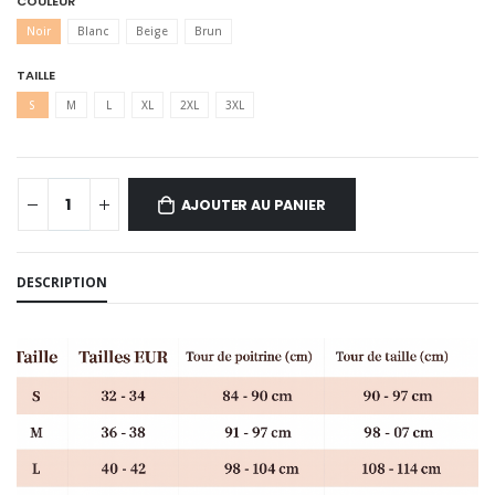
COULEUR
Noir
Blanc
Beige
Brun
TAILLE
S
M
L
XL
2XL
3XL
AJOUTER AU PANIER
DESCRIPTION