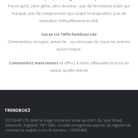
Parce qu’ici, zéro gêne, zéro douleur : pas de fermeture éclair qui
marque, pas de compression qui coupe la respiration, pas de
sensation d’étouffement en été.
Garantie 100% Remboursée
Commandez, essayez, aimez-le… ou renvoyez-le. Vous ne prenez
aucun risque.
Commandez maintenant
et offrez à votre silhouette la mise en
valeur qu’elle mérite
TRENDBOX3
DOTLEAP LTD dont le siège social est situé au Unit 126, Spur Road,
Isleworth, England, TW7 5BD, société enregistrée auprès du registre du
commerce anglais sous le numéro : 10955865.