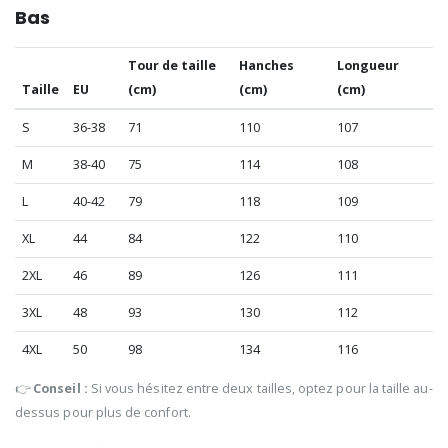
Bas
Tour de taille
Hanches
Longueur
Taille
EU
(cm)
(cm)
(cm)
S
36-38
71
110
107
M
38-40
75
114
108
L
40-42
79
118
109
XL
44
84
122
110
2XL
46
89
126
111
3XL
48
93
130
112
4XL
50
98
134
116
👉
Conseil :
Si vous hésitez entre deux tailles, optez pour la taille au-
dessus pour plus de confort.