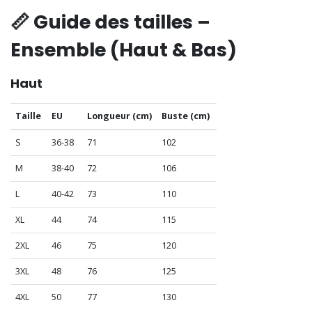
📏 Guide des tailles –
Ensemble (Haut & Bas)
Haut
Taille
EU
Longueur (cm)
Buste (cm)
S
36-38
71
102
M
38-40
72
106
L
40-42
73
110
XL
44
74
115
2XL
46
75
120
3XL
48
76
125
4XL
50
77
130