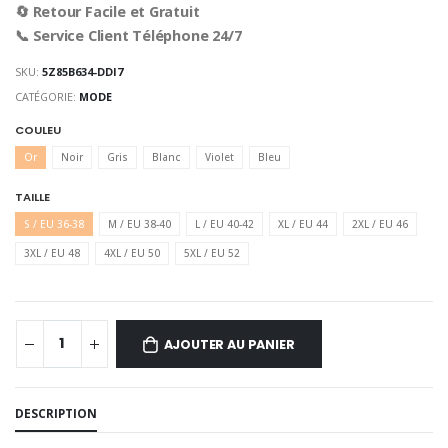
🔄 Retour Facile et Gratuit
📞 Service Client Téléphone 24/7
SKU:
5Z85B634-DDI7
CATÉGORIE:
MODE
COULEU
Or
Noir
Gris
Blanc
Violet
Bleu
TAILLE
S / EU 36-38
M / EU 38-40
L / EU 40-42
XL / EU 44
2XL / EU 46
3XL / EU 48
4XL / EU 50
5XL / EU 52
AJOUTER AU PANIER
DESCRIPTION