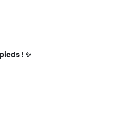
pieds !
✨