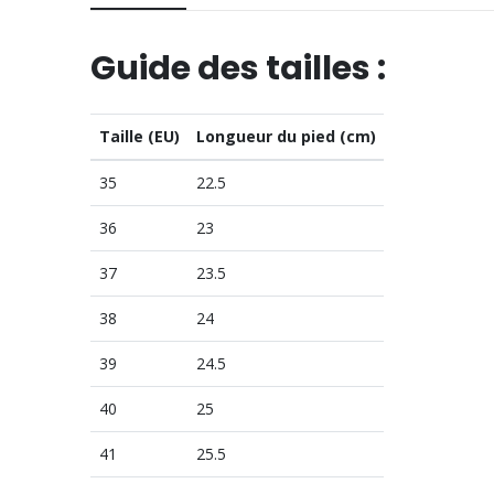
Guide des tailles :
Taille (EU)
Longueur du pied (cm)
35
22.5
36
23
37
23.5
38
24
39
24.5
40
25
41
25.5