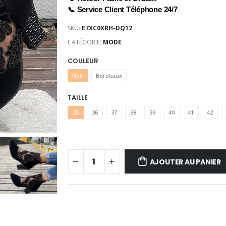
📞 Service Client Téléphone 24/7
SKU:
E7XC0XRH-DQ12
CATÉGORIE:
MODE
COULEUR
Noir
Bordeaux
TAILLE
35
36
37
38
39
40
41
42
AJOUTER AU PANIER