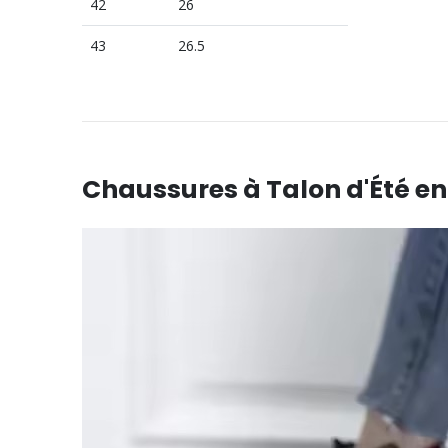
42
26
43
26.5
Chaussures à Talon d'Été en 