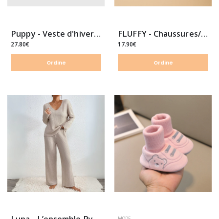
Puppy - Veste d'hiver pour chien 2 en 1
FLUFFY - Chaussures/Chaussons en coton épais Automne-Hiver
27.80€
17.90€
Ordine
Ordine
MODE