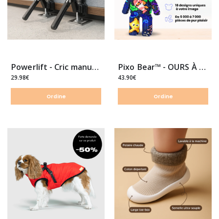
Powerlift - Cric manuel multifonctions pour pose et levage facile
Pixo Bear™ - OURS À ASSEMBLER
29.98€
43.90€
Ordine
Ordine