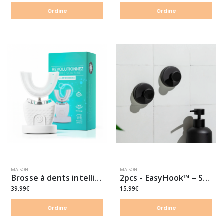
Ordine
Ordine
MAISON
MAISON
Brosse à dents intelligente 360°
2pcs - EasyHook™ – Se fixe sans effort
39.99€
15.99€
Ordine
Ordine