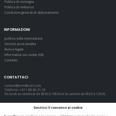
Politica di consegna
Politica di rimborso
Condizioni generali di abbonamento
INFORMAZIONI
politica sulla riservatezza
Servizio post-vendita
Avviso legale
Informativa sui cookie (UE)
Contatto
CONTATTACI
contact@trendbox3.com
Telefono: +33 1 89 86 21 26
Du lundi au vendredi de 8h30 à 18h30 et le samedi de 8h30 à 13h30
LINGUA
Gestisci il consenso ai cookie
Italiano