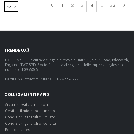
…
1
2
3
4
33
TRENDBOX3
DOTLEAP LTD la cui sede legale si trova a Unit 126, Spur Road, Isleworth,
England, TW7 5BD, Società iscritta al registro delle imprese Inglese con il
numero : 10955865.
Partita IVA intracomunitaria : GB282254992
COLLEGAMENTI RAPIDI
Area riservata ai membri
Gestisci il mio abbonamento
Condizioni generali di utilizzo
Condizioni generali di vendita
Politica sui resi