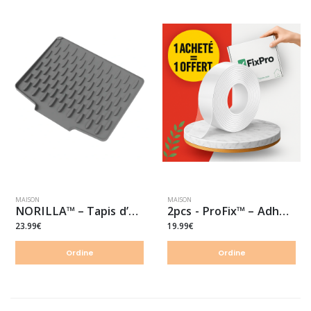
MAISON
MAISON
NORILLA™ – Tapis d’égouttage en silicone
2pcs - ProFix™ – Adhésif ultra-résistant
23.99€
19.99€
Ordine
Ordine