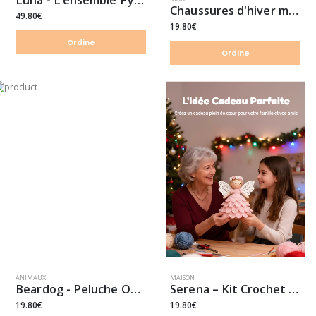
Luna - L’ensemble Pyjama cocooning
Chaussures d'hiver mignonnes pour bébé
49.80€
19.80€
Ordine
Ordine
ANIMAUX
MAISON
Beardog - Peluche Ours pour les gros mâcheurs🐾
Serena – Kit Crochet Ange
19.80€
19.80€