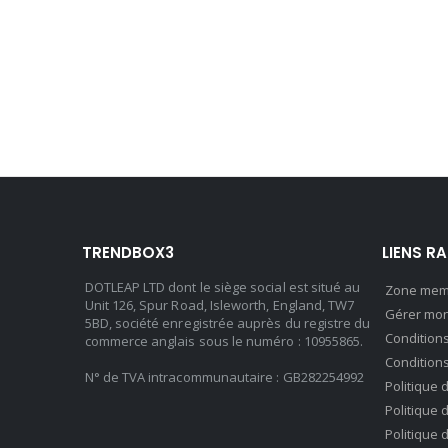
TRENDBOX3
LIENS R
DOTLEAP LTD dont le siège social est situé au
Zone mem
Unit 126, Spur Road, Isleworth, England, TW7
Gérer mo
5BD, société enregistrée auprès du registre du
Conditions
commerce anglais sous le numéro : 10955865.
Condition
N° de TVA intracommunautaire : GB282254992
Politique 
Politique 
Politique