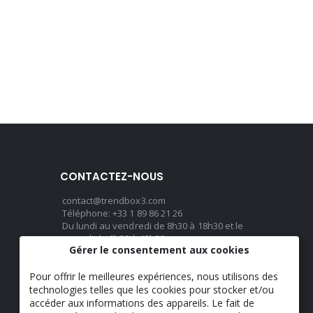
CONTACTEZ-NOUS
contact@trendbox3.com
Téléphone: +33 1 89 86 21 26
Du lundi au vendredi de 8h30 à 18h30 et le
samedi de 8h30 à 13h30
Gérer le consentement aux cookies
Pour offrir le meilleures expériences, nous utilisons des
LANGUE
technologies telles que les cookies pour stocker et/ou
Français
accéder aux informations des appareils. Le fait de