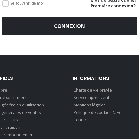
Se souvenir de moi
Première connexion?
CONNEXION
APIDES
INFORMATIONS
bre
Charte de vie privée
n abonnement
Service après vente
 générales d'utilisation
Mentions légales
s générales de ventes
Politique de cookies (UE)
de retours
Contact
de livraison
 de remboursement