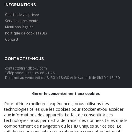
INFORMATIONS
Charte de vie privée
Service après vente
Mentions légales
Politique de cookies (UE)
Contact
CONTACTEZ-NOUS
contact@trendbox3.com
Téléphone: +33 1 89 86 21 26
Du lundi au vendredi de 8h30 à 18h30 et le samedi de 8h30 à 13h30
LANGUE
Gérer le consentement aux cookies
Français
Pour offrir le meilleures expériences, nous utilisons des
technologies telles que les cookies pour stocker et/ou accéder
aux informations des appareils. Le fait de consentir à ces
technologies nous permettra de traiter des données telles que le
TrendBox3 - Official. © 2026. TOUS DROITS RÉSERVÉS.
comportement de navigation ou les ID uniques sur ce site. Le
fait de ne pas consentir ou de retirer son consentement peut