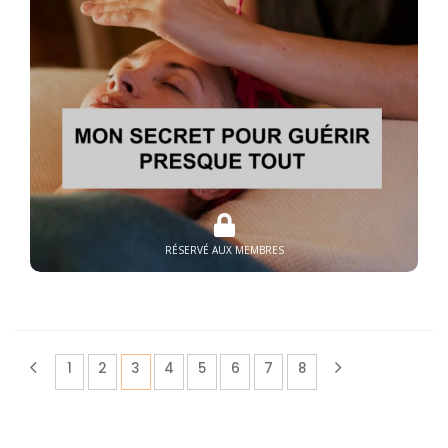
RÉSERVÉ AUX MEMBRES
(current)
1
2
3
4
5
6
7
8