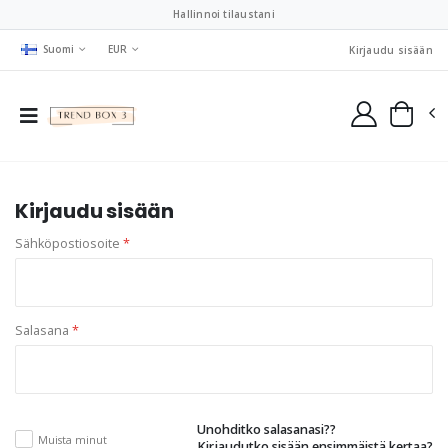
Hallinnoi tilaustani
Suomi
EUR
Kirjaudu sisään
Kirjaudu sisään
Sähköpostiosoite
*
Salasana
*
Unohditko salasanasi??
Muista minut
Kirjaudutko sisään ensimmäistä kertaa?