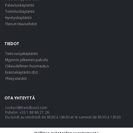
Palautuskäytäntö
Toimituskäytäntö
Hyvityskäytäntö
Yleiset tilausehdot
TIEDOT
Tietosuojakäytäntö
Myynnin jälkeinen palvelu
Oikeudellinen huomautus
Evästekäytäntö (EU)
Yhteystiedot
OTA YHTEYTTÄ
contact@trendbox3.com
Puhelin: +33 1 89 86 21 26
Du lundi au vendredi de 8h30 à 18h30 et le samedi de 8h30 à 13h30
KIELI