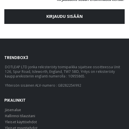
KIRJAUDU SISÄÄN
TRENDBOX3
DOTLEAP LTD jonka rekisteröity toimipaikka sijaitsee osoitteessa Unit
126, Spur Road, Isleworth, England, TW7 5BD, Yritys on rekisteröity
kaupparekisteriin englanti numerolla : 10955865.
Yhteisön sisäinen ALV-numero : GB282254992
PIKALINKIT
Jäsenalue
Hallinnoi tilaustani
Yleiset käyttöehdot
Yleiset myyntiehdot