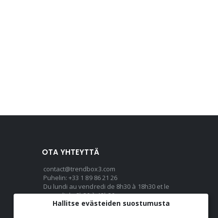
OTA YHTEYTTÄ
contact@trendbox3.com
Puhelin: +33 1 89 86 21 26
Du lundi au vendredi de 8h30 à 18h30 et le
samedi de 8h30 à 13h30
Hallitse evästeiden suostumusta