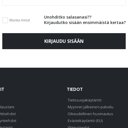
Unohditko salasanasi??
Muista minut
Kirjaudutko sisään ensimmäistä kertaa?
KIRJAUDU SISÄÄN
IT
TIEDOT
Tietosuojakäytäntö
ilaustani
Myynnin jälkeinen palvelu
yttöehdot
Oikeudellinen huomautus
yntiehdot
Evästekäytäntö (EU)
äytäntö
Yhteystiedot