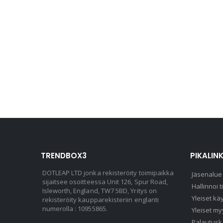
TRENDBOX3
PIKALINK
DOTLEAP LTD jonka rekisteröity toimipaikka
Jäsenalue
sijaitsee osoitteessa Unit 126, Spur Road,
Hallinnoi t
Isleworth, England, TW7 5BD, Yritys on
Yleiset kä
rekisteröity kaupparekisteriin englanti
numerolla : 10955865.
Yleiset my
Palautusk