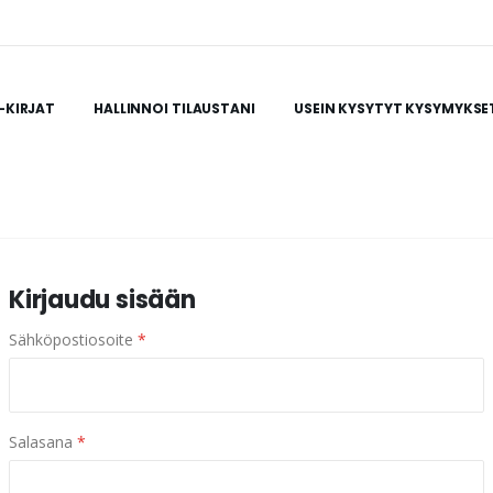
-KIRJAT
HALLINNOI TILAUSTANI
USEIN KYSYTYT KYSYMYKSE
Kirjaudu sisään
Sähköpostiosoite
*
Salasana
*