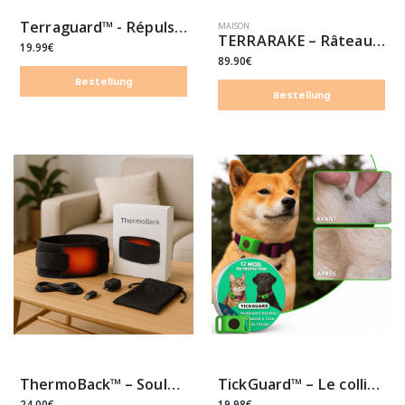
Terraguard™ - Répulseur nuisible
MAISON
TERRARAKE – Râteau en acier
19.99€
89.90€
Bestellung
Bestellung
ThermoBack™ – Soulagez enfin vos douleurs lombaires, naturellement
TickGuard™ – Le collier naturel qui protège votre compagnon… sans produits chimiques
24.00€
19.98€