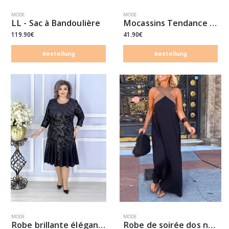
MODE
MODE
LL - Sac à Bandoulière
Mocassins Tendance à Semelle Épaisse
119.90€
41.90€
Bestellung
Bestellung
MODE
MODE
Robe brillante élégante
Robe de soirée dos nu sexy