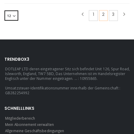
1
2
3
TRENDBOX3
DOTLEAP LTD deren eingetragener Sitz sich befindet Unit 126, Spur Road,
Isleworth, England, TW7 5BD, Das Unternehmen ist im Handelsregister
Englisch unter der Nummer eingetragen. ... : 10955865.
Umsatzsteuer-Identifikationsnummer innerhalb der Gemeinschaft :
GB282254992
SCHNELLLINKS
Mitgliederbereich
Mein Abonnement verwalten
Allgemeine Geschäftsbedingungen